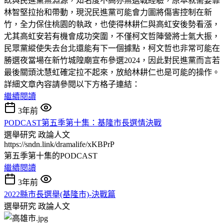
既與民進黨無淵源，知名度不高亦無選戰經驗，原本就需要靠
林智堅拉抬和帶動，現況民進黨可能會力圖將傷害控制在新
竹，全力保住桃園的執政，也使得林耕仁與高虹安後勢看漲，
尤其高虹安若有機會成功突圍，不僅柯文哲陣營將士氣大振，
民眾黨縱使失去台北還能有下一個據點，柯文哲也非常可能在
勝選夜當場在新竹城隍廟宣布參選2024，因此對民進黨而言若
最後關頭沈慧虹確定拉不起來，放給林耕仁也是可能的操作。
詳細文章內容請參閱以下方格子連結：
繼續閱讀
3年前
PODCAST第五季第十集：基隆市長選情決戰
選舉研究
政論人文
https://sndn.link/dramalife/xKBPrP
第五季第十集的PODCAST
繼續閱讀
3年前
2022縣市長選舉(基隆市)-決戰篇
選舉研究
政論人文