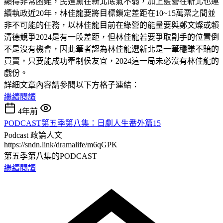
顯得非常困難，民進黨在新北底氣不弱，加上藍營在新北也連
續執政近20年，林佳龍要將目標鎖定差距在10~15萬票之間並
非不可能的任務，以林佳龍目前在綠營的能量要與鄭文燦或賴
清德競爭2024是有一段差距，但林佳龍若要爭取副手的位置倒
不是沒有機會，因此筆者認為林佳龍選新北是一筆穩賺不賠的
買賣，只要能成功牽制侯友宜，2024這一局未必沒有林佳龍的
戲份。
詳細文章內容請參閱以下方格子連結：
繼續閱讀
4年前
PODCAST第五季第八集：日劇人生番外篇15
Podcast
政論人文
https://sndn.link/dramalife/m6qGPK
第五季第八集的PODCAST
繼續閱讀