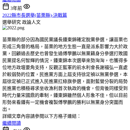
3年前
2022縣市長選舉(苗栗縣)-決戰篇
選舉研究
政論人文
苗栗縣的部分因為國民黨議長鍾東錦確定脫黨參選，讓苗栗也
形成三角督的格局，苗栗的地方生態一直是派系影響力大於政
黨，回顧過去歷史也曾發生過傅學鵬以無黨籍身分參選打敗國
民黨提名何智輝的情況，鍾東錦本次選舉來勢洶洶，也獲得多
位地方政壇要角支持，反觀正藍軍的前水利會長謝福弘一直處
於較弱勢的位置，民進黨方面上屆支持徐定禎以無黨參選，本
屆徐定禎已正式進入民進黨扛綠旗參選，面對藍營分裂的局勢
民進黨也積極尋求坐收漁利首次執政的機會，但背後同樣受到
時代力量宋國鼎的牽制，鍾東錦雖然個人形象不佳，但以目前
形勢來看鍾有一定機會複製傅學鵬的勝利以無黨身分突圍而
出。
詳細文章內容請參閱以下方格子連結：
繼續閱讀