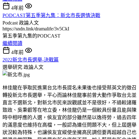
4年前
PODCAST第五季第九集：新北市長選情決戰
Podcast
政論人文
https://sndn.link/dramalife/3v5CkI
第五季第九集的PODCAST
繼續閱讀
4年前
2022新北市長選舉-決戰篇
選舉研究
政論人文
林佳龍在爭取民進黨台北市長提名未果後也接受蔡英文的徵召
轉投新北市長選舉，平心而論林佳龍事前曾大動作爭取台北並
直言不選新北，對新北市民來說觀感並不是很好，不過較諸羅
致政、吳秉叡等在地立委，林佳龍仍是一個較具份量且能與陳
時中相呼應的人選，侯友宜的部分雖然是以逸待勞，過去四年
的滿意度也維持在高檔，一般認為連任問題不大，但上屆選舉
狀況較為特殊，也讓侯友宜縱使坐擁高民調但要再超越自己也