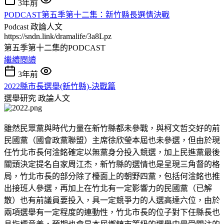
3年前
PODCAST第五季第十二集：新竹縣長選情決戰
Podcast
政論人文
https://sndn.link/dramalife/3a8Lpz
第五季第十二集的PODCAST
繼續閱讀
3年前
2022縣市長選舉(新竹縣)-決戰篇
選舉研究
政論人文
雖然民眾黨與時代力量在新竹縣都未參戰，與柯文哲交好的前
民國黨（國會政黨聯盟）主席徐欣瑩本屆也未參選，但由於現
任竹北市長何淦銘確定以無黨身分投入競選，加上民進黨最後
關頭決定提名自家周江杰，新竹縣的選情也是呈現三角督的格
局，竹北市長的部分除了檯面上的朝野四黨，包括何淦銘也推
出接班人參選，再加上在竹北有一定影響力的民國黨（已解
散）也有前議員要投入，具一定競爭力的人選高達六位，由於
兩項選舉有一定程度的連動性，竹北市長的位子對下任縣長也