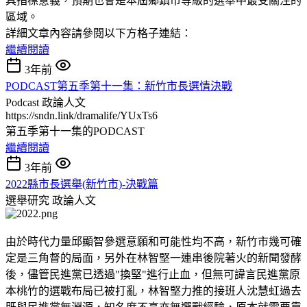
具指標意義，預期也會是本屆鄉鎮市等級的選舉中最受關注的
區域。
詳細文章內容請參閱以下方格子連結：
繼續閱讀
3年前
PODCAST第五季第十一集：新竹市長選情決戰
Podcast
政論人文
https://sndn.link/dramalife/YUxTs6
第五季第十一集的PODCAST
繼續閱讀
3年前
2022縣市長選舉(新竹市)-決戰篇
選舉研究
政論人文
由於時代力量邱顯智參選意願和可能性均不高，新竹市幾可確
定是三角督的局面，另外在林智堅一連串後院著火的新聞發酵
後，儘管民進黨已透過"換堅"進行止血，但無可諱言民進黨原
本桃竹的選戰布局已被打亂，林智堅力推的接班人沈慧虹過去