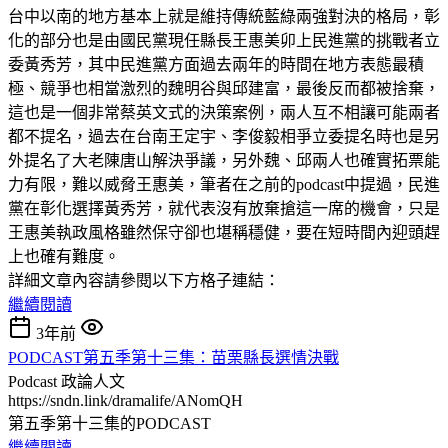
台中以南的地方基本上就是維持傳統藍綠兩強對決的格局，彰
化的部分也是由國民黨現任縣長王惠美卯上民進黨的挑戰者立
委黃秀芳，其中民進黨方面過去兩年的時間在地方表態最積
極、競爭也相當激烈的魏明谷與邱建富，最後反而都被捨棄，
這也是一個非常蔡英文式的決策案例，兩人互不相讓可能兩者
都不提名，過去在台南王定宇、李俊毅相爭立委提名時也是另
外提名了大老陳唐山解決爭議，另外魏、邱兩人也確實拓票能
力有限，難以威脅王惠美，筆者在之前的podcast中提過，民進
黨在彰化選擇黃秀芳，就代表沒有放棄搶這一席的機會，只是
王惠美執政風格雖然保守卻也堪稱穩健，要在短時間內迎頭趕
上也確有難度。
詳細文章內容請參閱以下方格子連結：
繼續閱讀
3年前
PODCAST第五季第十三集：苗栗縣長選情決戰
Podcast
政論人文
https://sndn.link/dramalife/ANomQH
第五季第十三集的PODCAST
繼續閱讀