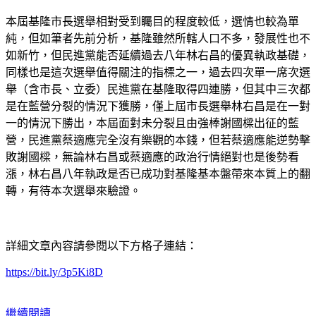
本屆基隆市長選舉相對受到矚目的程度較低，選情也較為單
純，但如筆者先前分析，基隆雖然所轄人口不多，發展性也不
如新竹，但民進黨能否延續過去八年林右昌的優異執政基礎，
同樣也是這次選舉值得關注的指標之一，過去四次單一席次選
舉（含市長、立委）民進黨在基隆取得四連勝，但其中三次都
是在藍營分裂的情況下獲勝，僅上屆市長選舉林右昌是在一對
一的情況下勝出，本屆面對未分裂且由強棒謝國樑出征的藍
營，民進黨蔡適應完全沒有樂觀的本錢，但若蔡適應能逆勢擊
敗謝國樑，無論林右昌或蔡適應的政治行情絕對也是後勢看
漲，林右昌八年執政是否已成功對基隆基本盤帶來本質上的翻
轉，有待本次選舉來驗證。
詳細文章內容請參閱以下方格子連結：
https://bit.ly/3p5Ki8D
繼續閱讀