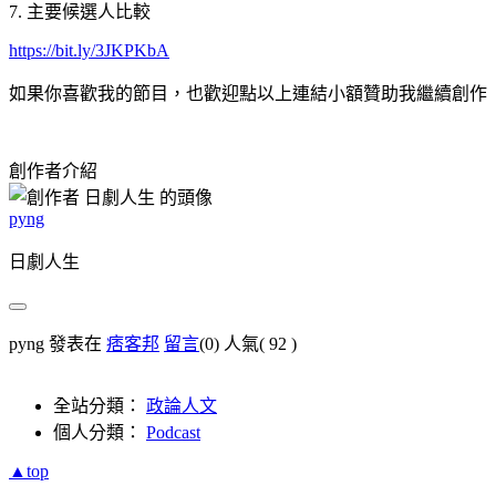
7. 主要候選人比較
https://bit.ly/3JKPKbA
如果你喜歡我的節目，也歡迎點以上連結小額贊助我繼續創作
創作者介紹
pyng
日劇人生
pyng 發表在
痞客邦
留言
(0)
人氣(
92
)
全站分類：
政論人文
個人分類：
Podcast
▲top