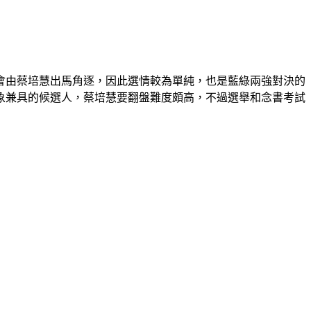
定會由蔡培慧出馬角逐，因此選情較為單純，也是藍綠兩強對決的
象兼具的候選人，蔡培慧要翻盤難度頗高，不過選舉和念書考試