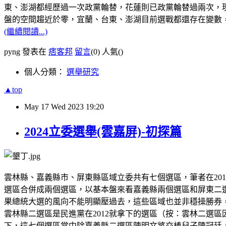
東、澎湖都經歷過一次政黨輪替，花蓮則已政黨輪替過兩次，
盤的空間趨近於零，宜蘭、台東、澎湖目前選戰都還存在變數
(繼續閱讀...)
pyng 發表在
痞客邦
留言
(0)
人氣(
)
個人分類：
選舉研究
▲top
May
17
Wed
2023
19:20
2024立委選舉(雲嘉屏)-初探篇
雲林縣、嘉義縣市、屏東縣區域立委共有七個選區，筆者在20
選區合併成兩個選區，以基本盤來看嘉義縣兩個選區和屏東二
果總統大選的風向不能明顯壓過去，這些區域也並非穩操勝券
雲林縣二選區是民進黨在2012就拿下的選區（按：雲林二選區
下，這七個選區當中除嘉義縣二選區陳明文將交棒兒子陳冠廷