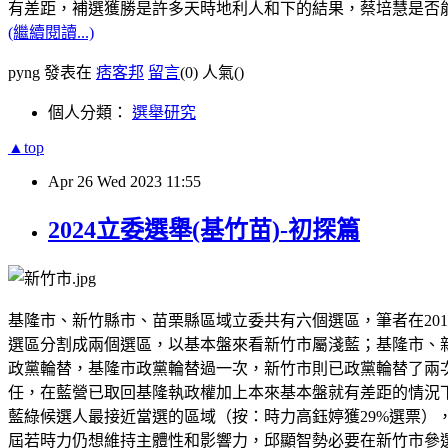
有差距，補選獲勝是許多天時地利人和下的結果，蔡培慧是否
(繼續閱讀...)
pyng 發表在
痞客邦
留言
(0)
人氣(
)
個人分類：
選舉研究
▲top
Apr
26
Wed
2023
11:55
2024立委選舉(基竹苗)-初探篇
基隆市、新竹縣市、苗栗縣區域立委共有六個選區，筆者在20
選區分割成兩個選區，以基本盤來看新竹市屬淺藍；基隆市、
政黨輪替，基隆市政黨輪替過一次，新竹市則已政黨輪替了兩次
任，在藍營已取回基隆執政權加上本來基本盤就有差距的情況
藍綠候選人最接近當選的區域（按：時力高鈺婷獲29%選票
屆若時力仍想維持主體性和影響力，邱顯智勢必要在新竹市參