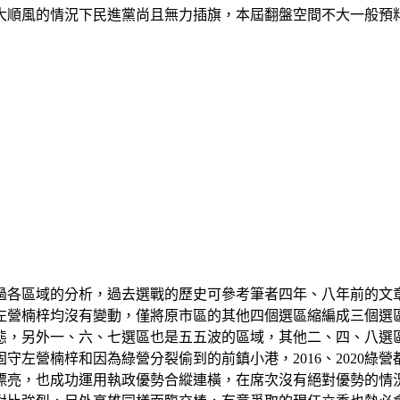
大順風的情況下民進黨尚且無力插旗，本屆翻盤空間不大一般預
分別做過各區域的分析，過去選戰的歷史可參考筆者四年、八年前的
左營楠梓均沒有變動，僅將原市區的其他四個選區縮編成三個選區
，另外一、六、七選區也是五五波的區域，其他二、四、八選區
固守左營楠梓和因為綠營分裂偷到的前鎮小港，2016、2020
漂亮，也成功運用執政優勢合縱連橫，在席次沒有絕對優勢的情