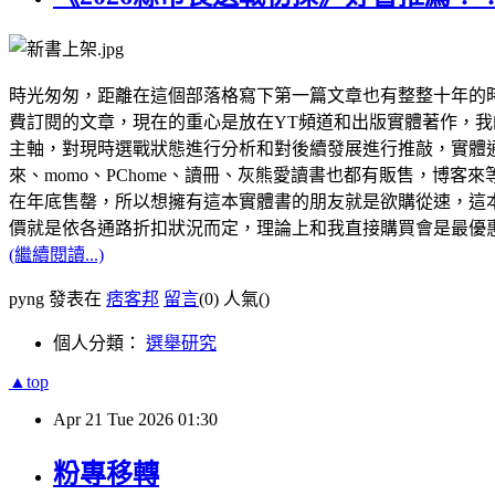
時光匆匆，距離在這個部落格寫下第一篇文章也有整整十年的時間
費訂閱的文章，現在的重心是放在YT頻道和出版實體著作，我
主軸，對現時選戰狀態進行分析和對後續發展進行推敲，實體
來、momo、PChome、讀冊、灰熊愛讀書也都有販售，博
在年底售罄，所以想擁有這本實體書的朋友就是欲購從速，這本
價就是依各通路折扣狀況而定，理論上和我直接購買會是最優
(繼續閱讀...)
pyng 發表在
痞客邦
留言
(0)
人氣(
)
個人分類：
選舉研究
▲top
Apr
21
Tue
2026
01:30
粉專移轉