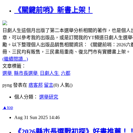
《關鍵前哨》新書上架！
日劇人生這個月出版了第二本選舉分析相關的著作，也是個人出
章，可以參考我的出版品，或是訂閱我的YT頻道日劇人生選
勵。以下整理個人出版品銷售相關資訊：《關鍵前哨：2026六都議員選舉之洗牌與重構》
冊、三民均有販售，三民書局重南、復北門市有實體書上架。
(繼續閱讀...)
文章標籤：
選舉
縣市長選舉
日劇人生
六都
pyng 發表在
痞客邦
留言
(0)
人氣(
)
個人分類：
選舉研究
▲top
Aug
31
Sun
2025
14:46
《2026縣市長選戰初探》好書推薦！