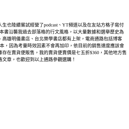
陸續嘗試經營了podcast、YT頻道以及在友站方格子寫付
這本書沿襲我過去部落格的行文風格，以大量數據和選舉歷史為
、高雄明儀書店、台北樂學書店都有上架，電商通路包括博客
00本，因為考量時效因素不會再加印，依目前的銷售速度應該會
存在賣貨便販售，我的賣貨便賣價是七五折$360，其他地方售
格文章，也歡迎到以上通路參觀選購！