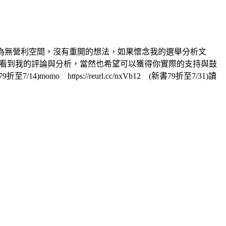
因為無營利空間，沒有重開的想法，如果懷念我的選舉分析文
續看到我的評論與分析，當然也希望可以獲得你實際的支持與鼓
omo https://reurl.cc/nxVb12 (新書79折至7/31)讀