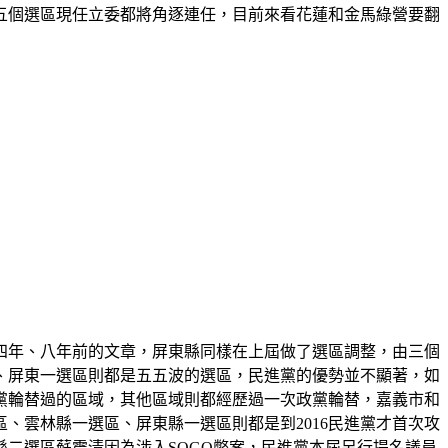
五個選區現任立委都將角逐連任，目前來看花蓮和金馬綠營要翻
者四年、八年前的文章，屏東縣同樣在上屆做了選區調整，由三個
、屏東一選區則都是五五波的選區，民進黨的優勢並不顯著，如
黨輪替過的區域，其他區域則都經歷過一次政黨輪替，嘉義市和
區、雲林縣一選區、屏東縣一選區則都是到2016民進黨才首次攻
二選區蘇震清因為涉入SOGO弊案，民進黨本屆另行提名議員