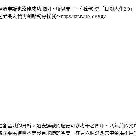
過申訴也沒能成功取回，所以開了一個新粉專「日劇人生2.0
新粉專找我～https://bit.ly/3NYPXgy
分別做過各區域的分析，過去選戰的歷史可參考筆者四年、八年前的
域立委民進黨不是沒有取勝的空間，在這六個選區當中金馬不用