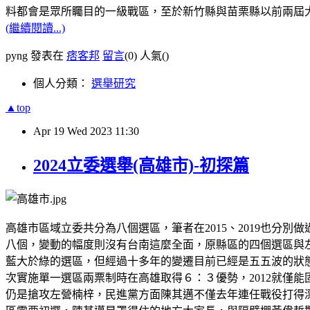
料都會是眾所矚目的一級戰區，至於新竹縣與苗栗縣以前兩屆
(繼續閱讀...)
pyng 發表在
痞客邦
留言
(0)
人氣(
)
個人分類：
選舉研究
▲top
Apr
19
Wed
2023
11:30
2024立委選舉(高雄市)-初探篇
高雄市區域立委共分為八個選區，筆者在2015、2019也
八個，變動的幅度則沒有台南這麼全面，原縣區的四個選區與
藍大於綠的選區，但經過十多年的變遷目前已經是五五波的狀態
次實施單一選區兩票制時在高雄取得６：３優勢，2012就僅能
仍是搶攻左營楠梓，民進黨方面陳其邁不僅去年連任戰役打得