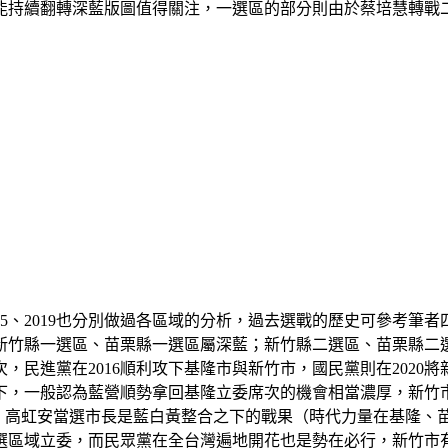
能持續翻轉深藍版圖值得關注，一選區的部分則由於蔡培慧轉戰
15、2019也分別做過各區域的分析，過去選戰的歷史可參考筆
新竹縣一選區、苗栗縣一選區屬深藍；新竹縣二選區、苗栗縣二
，民進黨在2016順利攻下基隆市與新竹市，國民黨則在2020
下，一般認為藍營順勢拿回基隆立委席次的機會相當濃厚，新竹
），高虹安當選市長是藍白黃整合之下的戰果（時代力量在基隆、
選區域立委，而民眾黨在全台灣遍地開花也是勢在必行，新竹市