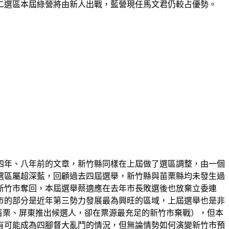
二選區本屆綠營將由新人出戰，藍營現任馬文君仍較占優勢。
者四年、八年前的文章，新竹縣同樣在上屆做了選區調整，由一個
選區屬超深藍，回顧過去四屆選舉，新竹縣與苗栗縣均未發生過
將新竹市奪回，本屆選舉蔡適應在去年市長敗選後也放棄立委連
市的部分是近年第三勢力發展最為興旺的區域，上屆選舉也是非
苗栗、屏東推出候選人，卻在票源最充足的新竹市棄戰），但本
有可能成為四腳督大亂鬥的情況，但無論情勢如何演變新竹市預