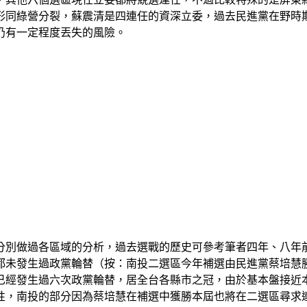
形同綠營分裂，蘇震清是四連任的資深立委，過去民進黨在野時
仍有一定程度丟失的風險。
19也分別做過各區域的分析，過去選戰的歷史可參考筆者四年、八
都未發生過政黨輪替（按：南投二選區今年補選由民進黨蔡培慧
已經發生過六次政黨輪替，居全台各縣市之冠，由於基本盤接近
性，南投的部分因為蔡培慧在補選中獲勝本屆也將在二選區尋求