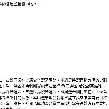
料仍會是藍營囊中物。
文章，高雄同樣在上屆做了選區調整，不過是將選區從九個減少到
，單一選區兩票制剛實施時左營楠梓(三選區)是公認高雄唯一
為深綠選區，五選區為淺綠選區，歷屆選舉國民黨僅在2008首
綠營都是全壘打的狀態，本屆選舉藍營若希望能在高雄破蛋首要目標
況下奪回議長，近期也成功整合黨內讓民進黨在高雄沒有立委選