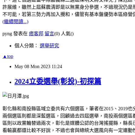
許展維，雖然上屆蘇震清即是以無黨身分參選，不過現況仍是
不可能，若第三勢力再加入攪和，儘管有基本盤優勢本區綠營
(繼續閱讀...)
pyng 發表在
痞客邦
留言
(0)
人氣(
)
個人分類：
選舉研究
▲top
May
08
Mon
2023
11:24
2024立委選舉(彰投)-初探篇
彰化縣和南投縣區域立委共有六個選區，筆者在2015、20
兩個選區則都是深藍選區，回顧過去四屆選舉，南投兩個選區
區則以政黨輪替過兩次，彰化是媒體公認的台灣搖擺縣，縣長
看輸贏都還比較不好說，不過也會與總統大選風向有一定連動