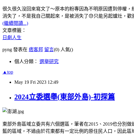
很久很久沒回來寫文了～原本的粉專因為不明原因遭到停權，經
消失了，不是我自己關起來，是被消失了😓只能另起爐灶，歡迎老朋友們再到
(繼續閱讀...)
文章標籤：
日劇人生
pyng 發表在
痞客邦
留言
(0)
人氣(
)
個人分類：
選舉研究
▲top
May
19
Fri
2023
12:49
2024立委選舉(東部外島)-初探篇
東部外島區域立委共有六個選區，筆者在2015、2019也
藍的區域，不過由於花東都有一定比例的原住民人口，因此區