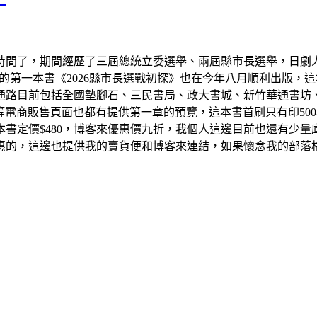
了，期間經歷了三屆總統立委選舉、兩屆縣市長選舉，日劇人生也
的第一本書《2026縣市長選戰初探》也在今年八月順利出版，
通路目前包括全國墊腳石、三民書局、政大書城、新竹華通書坊
客來等電商販售頁面也都有提供第一章的預覽，這本書首刷只有印5
書定價$480，博客來優惠價九折，我個人這邊目前也還有少量庫
惠的，這邊也提供我的賣貨便和博客來連結，如果懷念我的部落