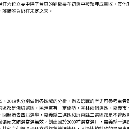
現任六位立委中除了台東的劉櫂豪在初選中被賴坤成擊敗，其他
，誰勝誰負仍在未定之天。
15、2019也分別做過各區域的分析，過去選戰的歷史可參考筆
選區都是淺綠選區，民進黨有一定優勢，雲林兩個選區、嘉義市
，回顧過去四屆選舉，嘉義縣二選區和屏東縣二選區都是不曾政
因張碩文賄選當選無效，劉建國於2009補選當選），嘉義縣一選
，其他六個選區現任立委都將競選連任，不過比較特殊的是屏東縣