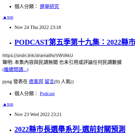
個人分類：
選舉研究
▲top
Nov
24
Thu
2022
23:18
PODCAST第五季第十九集：2022
https://sndn.link/dramalife/VWVAkU
聲明: 本集內容與民調無關 也未引用或評論任何民調數據
(繼續閱讀...)
pyng 發表在
痞客邦
留言
(0)
人氣(
)
個人分類：
Podcast
▲top
Nov
23
Wed
2022
23:21
2022縣市長選舉系列-選前封關預測