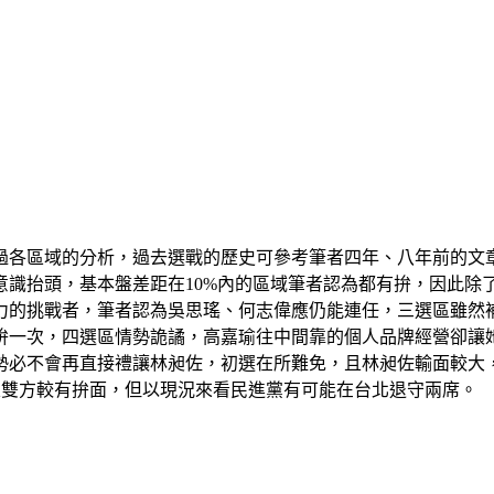
分別做過各區域的分析，過去選戰的歷史可參考筆者四年、八年前的
選民意識抬頭，基本盤差距在10%內的區域筆者認為都有拚，因此
力的挑戰者，筆者認為吳思瑤、何志偉應仍能連任，三選區雖然
拚一次，四選區情勢詭譎，高嘉瑜往中間靠的個人品牌經營卻讓
勢必不會再直接禮讓林昶佐，初選在所難免，且林昶佐輸面較大
區雙方較有拚面，但以現況來看民進黨有可能在台北退守兩席。