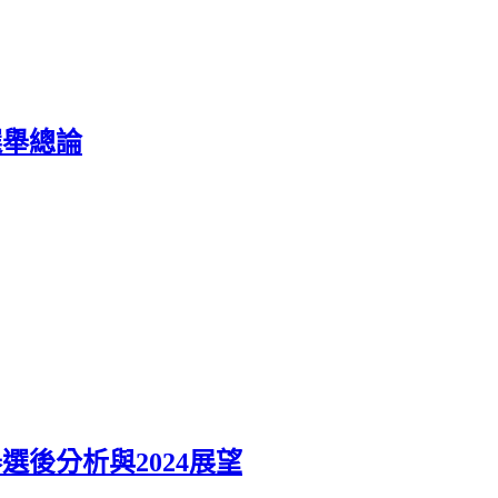
選舉總論
舉選後分析與2024展望