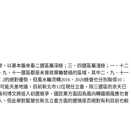
的文章，以基本盤來看二選區屬深綠；三、四選區屬淺綠；一、十二
、九、十一選區都是未曾政黨輪替過的區域，其中二、九、十一
的絕對優勢，但風水輪流轉2016、2020綠營也分別取得10：
次卻可能天差地遠，目前新北市12位現任立委，除三選區的余天已
員何博文將投入初選競爭，國民黨方面因為風向轉趨順風應也會
人，但此舉對藍營在新北立委方面的選情是否絕對有利目前也較