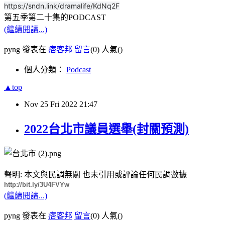
https://sndn.link/dramalife/KdNq2F
第五季第二十集的PODCAST
(繼續閱讀...)
pyng 發表在
痞客邦
留言
(0)
人氣(
)
個人分類：
Podcast
▲top
Nov
25
Fri
2022
21:47
2022台北市議員選舉(封關預測)
聲明: 本文與民調無關 也未引用或評論任何民調數據
http://bit.ly/3U4FVYw
(繼續閱讀...)
pyng 發表在
痞客邦
留言
(0)
人氣(
)