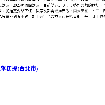
、五選區，2020奪回四選區，目前雙方是３：３勢均力敵的狀態
藍，民進黨要拿下任一個席次都需經過苦戰，兩大黨在一、二、
也只贏不到五千票，加上去年也曾捲入市長選舉的鬥爭，身上也
選舉初探(台北市)