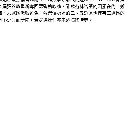
，本屆張善政重新奪回藍營執政權，雖說有林智堅的因素在內，鄭
四、六選區激戰難免，藍營優勢區的三、五選區也僅有三選區的
有不少負面新聞，若競選連任亦未必穩操勝券。