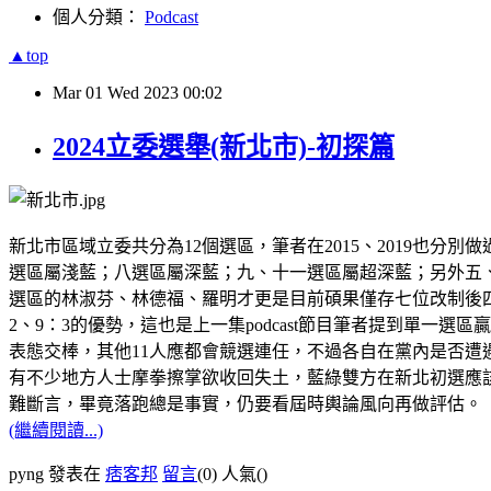
個人分類：
Podcast
▲top
Mar
01
Wed
2023
00:02
2024立委選舉(新北市)-初探篇
新北市區域立委共分為12個選區，筆者在2015、2019也
選區屬淺藍；八選區屬深藍；九、十一選區屬超深藍；另外五
選區的林淑芬、林德福、羅明才更是目前碩果僅存七位改制後四連任區
2、9：3的優勢，這也是上一集podcast節目筆者提到單
表態交棒，其他11人應都會競選連任，不過各自在黨內是否
有不少地方人士摩拳擦掌欲收回失土，藍綠雙方在新北初選應
難斷言，畢竟落跑總是事實，仍要看屆時輿論風向再做評估。
(繼續閱讀...)
pyng 發表在
痞客邦
留言
(0)
人氣(
)