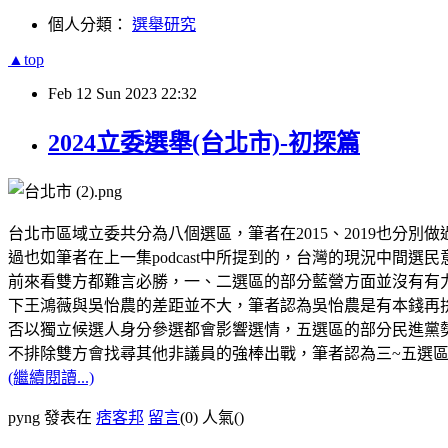
個人分類：
選舉研究
▲top
Feb
12
Sun
2023
22:32
2024立委選舉(台北市)-初探篇
台北市區域立委共分為八個選區，筆者在2015、2019也
過也如筆者在上一集podcast中所提到的，台灣的現況中間
前來看雙方都難言必勝，一、二選區的部分藍營方面並沒有有
下王鴻薇與吳怡農的差距並不大，筆者認為吳怡農是有本錢再
否以獨立候選人身分參選都會影響選情，五選區的部分民進黨
不排除雙方會找尋其他非議員的強棒出戰，筆者認為三~五選
(繼續閱讀...)
pyng 發表在
痞客邦
留言
(0)
人氣(
)