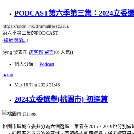
PODCAST第六季第三集：2024立委
https://sndn.link/dramalife/zzZrLs
第六季第三集的PODCAST
(繼續閱讀...)
pyng 發表在
痞客邦
留言
(0)
人氣(
)
個人分類：
Podcast
▲top
Mar
16
Thu
2023
21:46
2024立委選舉(桃園市)-初探篇
桃園市區域立委共分為六個選區，筆者在2015、2019也
二、四選區為五五波的區域，回顧過去四屆選舉，僅五選區是未