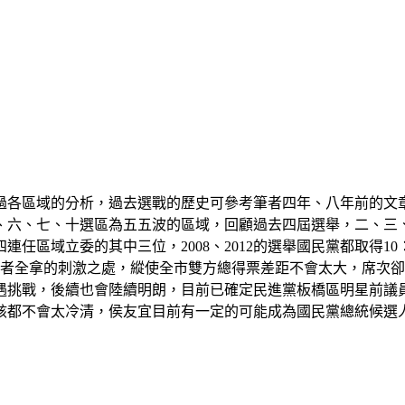
分別做過各區域的分析，過去選戰的歷史可參考筆者四年、八年前
、六、七、十選區為五五波的區域，回顧過去四屆選舉，二、三
域立委的其中三位，2008、2012的選舉國民黨都取得10：2
一選區贏者全拿的刺激之處，縱使全市雙方總得票差距不會太大，席
遭遇挑戰，後續也會陸續明朗，目前已確定民進黨板橋區明星前議
該都不會太冷清，侯友宜目前有一定的可能成為國民黨總統候選