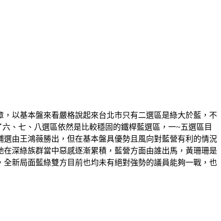
文章，以基本盤來看嚴格說起來台北市只有二選區是綠大於藍，不
除了六、七、八選區依然是比較穩固的鐵桿藍選區，一~五選區目
補選由王鴻薇勝出，但在基本盤具優勢且風向對藍營有利的情況
她在深綠族群當中惡感逐漸累積，藍營方面由誰出馬，黃珊珊是
，全新局面藍綠雙方目前也均未有絕對強勢的議員能夠一戰，也