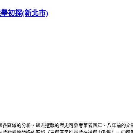
選舉初探(新北市)
分別做過各區域的分析，過去選戰的歷史可參考筆者四年、八年前的
曾政黨輪替過的區域（三選區民進黨曾在補選中取勝），四選區則已