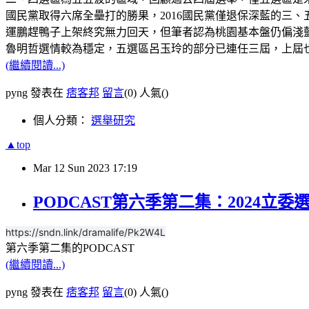
國民黨取得六席全壘打的勝果，2016國民黨僅退保深藍的三
運鵬趕鴨子上架終究無力回天，但筆者認為桃園基本盤仍偏淺
魯明哲選情較為穩定，五選區呂玉玲的部分已連任三屆，上屆
(繼續閱讀...)
pyng 發表在
痞客邦
留言
(0)
人氣(
)
個人分類：
選舉研究
▲top
Mar
12
Sun
2023
17:19
PODCAST第六季第二集：2024立委
https://sndn.link/dramalife/Pk2W4L
第六季第二集的PODCAST
(繼續閱讀...)
pyng 發表在
痞客邦
留言
(0)
人氣(
)