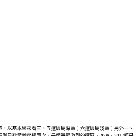
文章，以基本盤來看三、五選區屬深藍；六選區屬淺藍；另外一、
政黨輪替過兩次，是競爭最激烈的選區，2008、2012都是