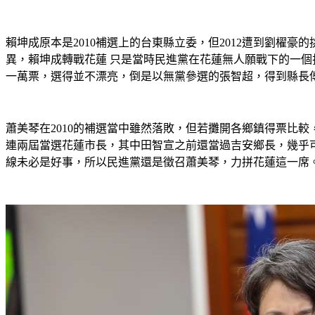
賴坤成原本是2010補選上的台東縣立委，但2012遭到劉
異，賴坤成轉戰花蓮 只是當時民進黨在花蓮無人願戰下的一個
一萬票，選得並不漂亮，倒是以無黨參選的張智超，得到縣長傅
蕭美琴在2010的補選當中雖然落敗，但若攤開各鄉鎮得票比
連兩屆當選花蓮市長，其中田智宣之前還當過吉安鄉長，幾乎
線未必是好事，所以民進黨還是徵召蕭美琴，力拼花蓮這一席