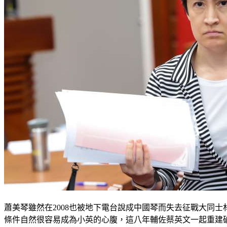
蕭美琴雖然在2008也被地下電台說成中國琴而失去征戰大同
條件自然很容易成為小英的心腹，這八年輔佐蔡英文一起重建