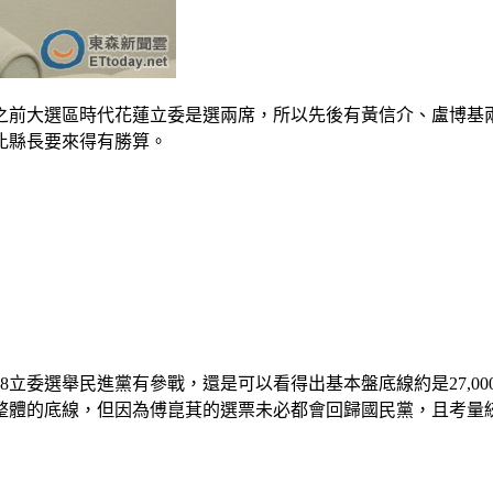
之前大選區時代花蓮立委是選兩席，所以先後有黃信介、盧博基
比縣長要來得有勝算。
8立委選舉民進黨有參戰，還是可以看得出基本盤底線約是27,0
整體的底線，但因為傅崑萁的選票未必都會回歸國民黨，且考量