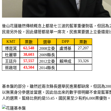
後山花蓮雖然傳統概念上都是七三波的藍軍重優勢區，但因為
民是另外投，因此儘管都是單一席次，民進黨要選上立委還是
KMT
DPP
票數
選舉
票數
62,548
27,207
傅崑萁
2008立委
盧博基
38,603
杜麗華
2009縣長
57,557
33,326
王廷升
2012立委
賴坤成
43,504
蔡啟塔
2014縣長
基本盤的部分，雖然近兩次縣長選舉民進黨都缺席，但因為200
以無黨身分參選並當選，因此估出來的數字很明顯不會是藍軍
人的選票，藍綠比例約是55:45，國民黨至少有約6,000票優勢。