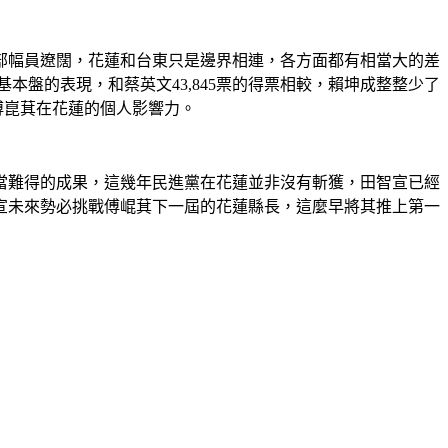
東部幅員遼闊，花蓮和台東只是邊界相連，各方面都有相當大的差
盤的表現，和蔡英文43,845票的得票相較，賴坤成整整少了
傅崑萁在花蓮的個人影響力。
相當難得的成果，這幾年民進黨在花蓮並非沒有斬獲，田智宣已經
宣未來勢必挑戰傅崐萁下一屆的花蓮縣長，這麼早將其推上第一