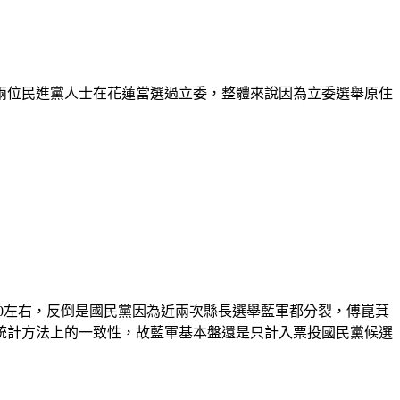
兩位民進黨人士在花蓮當選過立委，整體來說因為立委選舉原住
00左右，反倒是國民黨因為近兩次縣長選舉藍軍都分裂，傅崑萁
統計方法上的一致性，故藍軍基本盤還是只計入票投國民黨候選