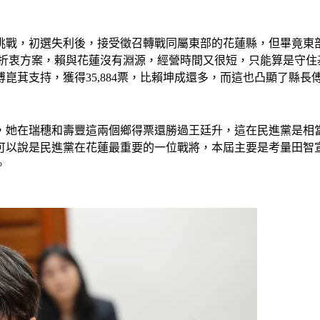
櫂豪的挑戰，初選失利後，接受徵召轉戰同屬東部的花蓮縣，但畢竟
折衷方案，賴與花蓮沒有淵源，經營時間又很短，只能算是守住基本
崑萁支持，獲得35,884票，比賴坤成還多，而這也凸顯了縣長
較，她在瑞穗和壽豐這兩個鄉得票還勝過王廷升，這在民進黨是
可以說是民進黨在花蓮最重要的一位戰將，本屆主要是考量田智
。