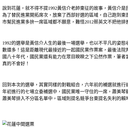
說到花蓮，就不得不提1992黃信介老帥東征的故事，黃信介是
為了替民進黨開拓席次，放棄了西部好選的區域，自己跑到東部
市幫民進黨多拚一席區域都不願意，難怪2012蔡英文不把他
1992的選舉是黃信介人生的最後一場選舉，也以不平凡的姿
數還多！這是距離現代最接近的一起國民黨作票案，最後法院
國八十年代，國民黨還有能力在眾目睽睽之下公然作票，筆者
真的不會好！
回到本次的選舉，其實同樣的對戰組合，六年前的補選就進行過
年初進行的七場立委補選中，國民黨唯一守住的一席，蕭美琴雖
蕭美琴排入不分區名單中，區域則提名競爭台東提名失利的賴