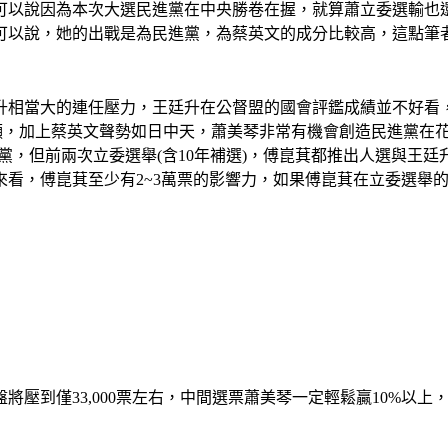
可以說因為本次大選民進黨在中央勝卷在握，就算蕭立委選輸也
可以說，她的出戰是為民進黨，為蔡英文的成分比較高，這點筆
升相當大的連任壓力，王廷升在公督盟的國會評鑑成績並不好看
常明顯，加上蔡英文聲勢如日中天，蕭美琴非常有機會創造民進黨在
黨，但前兩次立委選舉(含10年補選)，傅崑萁都推出人選與王
看，傅崑萁至少有2~3萬票的影響力，如果傅崑萁在立委選舉
到僅33,000票左右，中間選票蕭美琴一定輕鬆贏10%以上，