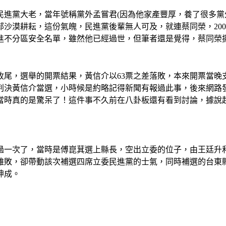
民進黨大老，當年號稱黨外孟嘗君(因為他家產豐厚，養了很多黨外
沙漠耕耘，這份氣魄，民進黨後輩無人可及，就連蔡同榮，20
排進不分區安全名單，雖然他已經過世，但筆者還是覺得，蔡同
態收尾，選舉的開票結果，黃信介以63票之差落敗，本來開票當
判決黃信介當選，小時候是約略記得新聞有報過此事，後來網路
當時真的是驚呆了！這件事不久前在八卦板還有看到討論，據說
一次了，當時是傅崑萁選上縣長，空出立委的位子，由王廷升和
敗，卻帶動該次補選四席立委民進黨的士氣，同時補選的台東縣
坤成。