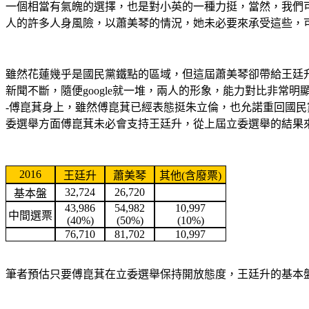
一個相當有氣魄的選擇，也是對小英的一種力挺，當然，我們
人的許多人身風險，以蕭美琴的情況，她未必要來承受這些，
雖然花蓮幾乎是國民黨鐵點的區域，但這屆蕭美琴卻帶給王廷
新聞不斷，隨便google就一堆，兩人的形象，能力對比非
-傅崑萁身上，雖然傅崑萁已經表態挺朱立倫，也允諾重回國民
委選舉方面傅崑萁未必會支持王廷升，從上屆立委選舉的結果來
2016
王廷升
蕭美琴
其他
(
含廢票
)
32,724
26,720
基本盤
43,986
54,982
10,997
中間選票
(40%)
(50%)
(10%)
76,710
81,702
10,997
筆者預估只要傅崑萁在立委選舉保持開放態度，王廷升的基本盤將壓