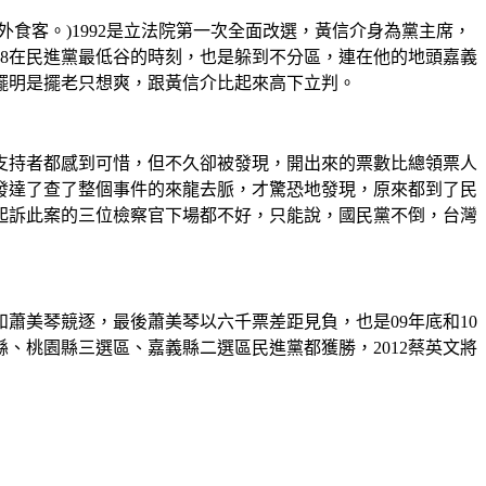
食客。)1992是立法院第一次全面改選，黃信介身為黨主席，
08在民進黨最低谷的時刻，也是躲到不分區，連在他的地頭嘉義
榮擺明是擺老只想爽，跟黃信介比起來高下立判。
晚支持者都感到可惜，但不久卻被發現，開出來的票數比總領票人
發達了查了整個事件的來龍去脈，才驚恐地發現，原來都到了民
起訴此案的三位檢察官下場都不好，只能說，國民黨不倒，台灣
蕭美琴競逐，最後蕭美琴以六千票差距見負，也是09年底和10
、桃園縣三選區、嘉義縣二選區民進黨都獲勝，2012蔡英文將