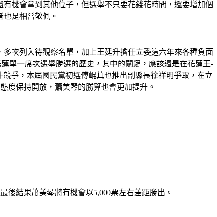
還有機會拿到其他位子，但選舉不只要花錢花時間，還要增加個
者也是相當敬佩。
，多次列入待觀察名單，加上王廷升擔任立委這六年來各種負面
花蓮單一席次選舉勝選的歷史，其中的關鍵，應該還是在花蓮王-
廷升競爭，本屆國民黨初選傅崐萁也推出副縣長徐祥明爭取，在立
的態度保持開放，蕭美琴的勝算也會更加提升。
最後結果蕭美琴將有機會以5,000票左右差距勝出。