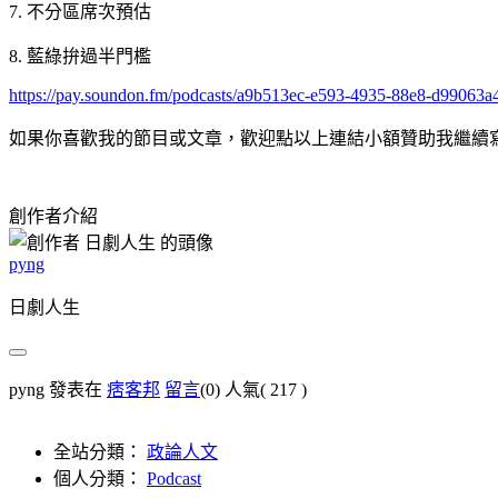
7. 不分區席次預估
8. 藍綠拚過半門檻
https://pay.soundon.fm/podcasts/a9b513ec-e593-4935-88e8-d99063a
如果你喜歡我的節目或文章，歡迎點以上連結小額贊助我繼續
創作者介紹
pyng
日劇人生
pyng 發表在
痞客邦
留言
(0)
人氣(
217
)
全站分類：
政論人文
個人分類：
Podcast