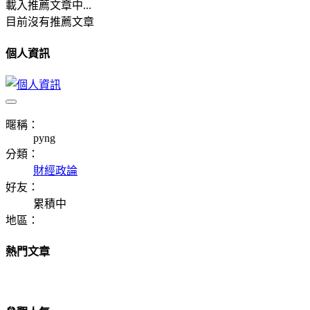
載入推薦文章中...
目前沒有推薦文章
個人資訊
暱稱：
pyng
分類：
財經政論
好友：
累積中
地區：
熱門文章