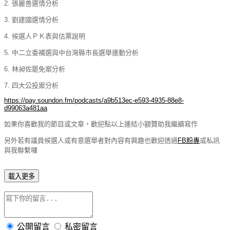
2. 張麗善選情分析
3. 劉建國選情分析
4. 候選人ＰＫ表與估票說明
5. 中二立委補選與中台灣縣市長選舉連動分析
6. 林昶佐罷免案分析
7. 四大公投案分析
https://pay.soundon.fm/podcasts/a9b513ec-e593-4935-88e8-
d99063a481aa
如果你喜歡我的節目或文章，歡迎點以上連結小額贊助我繼續寫作
另外若有議員候選人或有意選舉者對內容有興趣也歡迎透過
FB粉專
或私訊
與我聯繫囉
載入更多
公開留言
私密留言